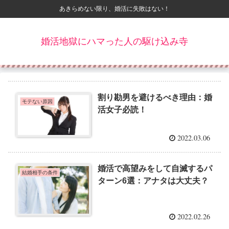
あきらめない限り、婚活に失敗はない！
婚活地獄にハマった人の駆け込み寺
割り勘男を避けるべき理由：婚
モテない原因
活女子必読！
2022.03.06
婚活で高望みをして自滅するパ
結婚相手の条件
ターン6選：アナタは大丈夫？
2022.02.26